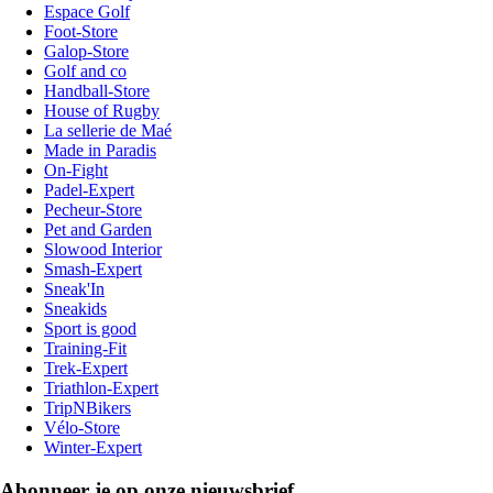
Espace Golf
Foot-Store
Galop-Store
Golf and co
Handball-Store
House of Rugby
La sellerie de Maé
Made in Paradis
On-Fight
Padel-Expert
Pecheur-Store
Pet and Garden
Slowood Interior
Smash-Expert
Sneak'In
Sneakids
Sport is good
Training-Fit
Trek-Expert
Triathlon-Expert
TripNBikers
Vélo-Store
Winter-Expert
Abonneer je op onze nieuwsbrief