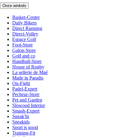
Onze winkels
Basket-Center
Daily Bikers
Direct Running
Direct-Volley
Espace Golf
Foot-Store
Galop-Store
Golf and co
Handball-Store
House of Rugby
La sellerie de Maé
Made in Paradis
On-Fight
Padel-Expert
Pecheur-Store
Pet and Garden
Slowood Interior
Smash-Expert
Sneak'In
Sneakids
Sport is good
Training-Fit