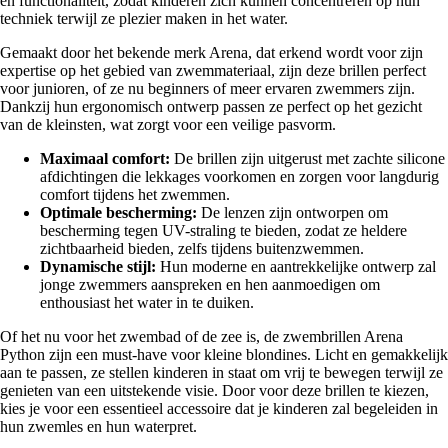
en functionaliteit, zodat kinderen zich kunnen concentreren op hun
techniek terwijl ze plezier maken in het water.
Gemaakt door het bekende merk Arena, dat erkend wordt voor zijn
expertise op het gebied van zwemmateriaal, zijn deze brillen perfect
voor junioren, of ze nu beginners of meer ervaren zwemmers zijn.
Dankzij hun ergonomisch ontwerp passen ze perfect op het gezicht
van de kleinsten, wat zorgt voor een veilige pasvorm.
Maximaal comfort:
De brillen zijn uitgerust met zachte silicone
afdichtingen die lekkages voorkomen en zorgen voor langdurig
comfort tijdens het zwemmen.
Optimale bescherming:
De lenzen zijn ontworpen om
bescherming tegen UV-straling te bieden, zodat ze heldere
zichtbaarheid bieden, zelfs tijdens buitenzwemmen.
Dynamische stijl:
Hun moderne en aantrekkelijke ontwerp zal
jonge zwemmers aanspreken en hen aanmoedigen om
enthousiast het water in te duiken.
Of het nu voor het zwembad of de zee is, de zwembrillen Arena
Python zijn een must-have voor kleine blondines. Licht en gemakkelijk
aan te passen, ze stellen kinderen in staat om vrij te bewegen terwijl ze
genieten van een uitstekende visie. Door voor deze brillen te kiezen,
kies je voor een essentieel accessoire dat je kinderen zal begeleiden in
hun zwemles en hun waterpret.