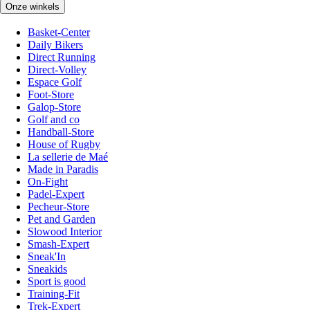
Onze winkels
Basket-Center
Daily Bikers
Direct Running
Direct-Volley
Espace Golf
Foot-Store
Galop-Store
Golf and co
Handball-Store
House of Rugby
La sellerie de Maé
Made in Paradis
On-Fight
Padel-Expert
Pecheur-Store
Pet and Garden
Slowood Interior
Smash-Expert
Sneak'In
Sneakids
Sport is good
Training-Fit
Trek-Expert