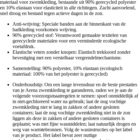
materiaal voor zwemkleding, bestaande uit 90% gerecycled polyester
en 10% elastaan voor elasticiteit in alle richtingen. Zacht aanvoelend,
snel droog en bestand tegen actieve dagen in de zon.
Anti-wrijving: Speciale banden aan de binnenkant van de
badkleding voorkomen wrijving.
90% gerecycled stof: Verantwoord gemaakte textielen van
gerecyclede materialen voor een verminderde ecologische
voetafdruk.
Elastische veters zonder knopen: Elastisch trekkoord zonder
bevestiging met een verstelbaar vergrendelmechanisme.
Samenstelling: 90% polyester, 10% elastaan (ecologisch
materiaal: 100% van het polyester is gerecycled)
Onderhoudstip: Om een lange levensduur en de beste prestaties
van je Arena zwemkleding te garanderen, raden we je aan de
volgende voorzorgsmaatregelen te nemen: spoel onmiddellijk af
in niet-gechloreerd water na gebruik; laat de nog vochtige
zwemkleding niet te lang in zakken of andere gesloten
containers; laat de nog vochtige zwemkleding niet in de zon
liggen als deze in zakken of andere gesloten containers is
geplaatst; was met fijne wasmiddelen; laat natuurlijk drogen en
weg van warmtebronnen. Volg de wasinstructies op het label
van je product. Het label bevat zeer nuttige