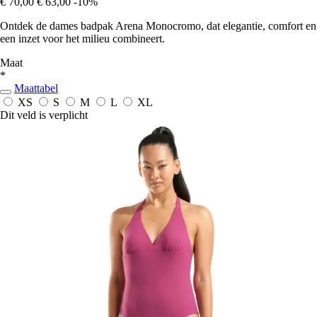
€ 70,00
€ 63,00
-10%
Ontdek de dames badpak Arena Monocromo, dat elegantie, comfort en
een inzet voor het milieu combineert.
Maat
*
Maattabel
XS
S
M
L
XL
Dit veld is verplicht