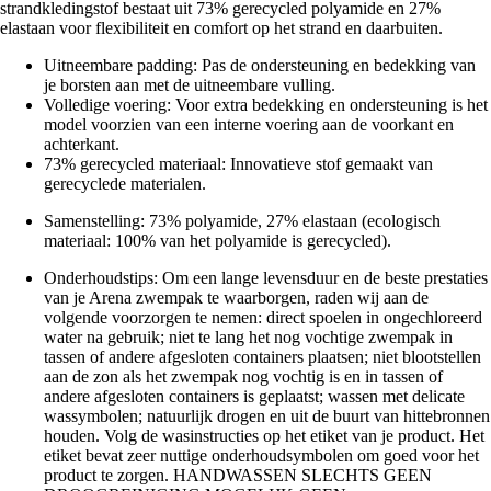
strandkledingstof bestaat uit 73% gerecycled polyamide en 27%
elastaan voor flexibiliteit en comfort op het strand en daarbuiten.
Uitneembare padding: Pas de ondersteuning en bedekking van
je borsten aan met de uitneembare vulling.
Volledige voering: Voor extra bedekking en ondersteuning is het
model voorzien van een interne voering aan de voorkant en
achterkant.
73% gerecycled materiaal: Innovatieve stof gemaakt van
gerecyclede materialen.
Samenstelling: 73% polyamide, 27% elastaan (ecologisch
materiaal: 100% van het polyamide is gerecycled).
Onderhoudstips: Om een lange levensduur en de beste prestaties
van je Arena zwempak te waarborgen, raden wij aan de
volgende voorzorgen te nemen: direct spoelen in ongechloreerd
water na gebruik; niet te lang het nog vochtige zwempak in
tassen of andere afgesloten containers plaatsen; niet blootstellen
aan de zon als het zwempak nog vochtig is en in tassen of
andere afgesloten containers is geplaatst; wassen met delicate
wassymbolen; natuurlijk drogen en uit de buurt van hittebronnen
houden. Volg de wasinstructies op het etiket van je product. Het
etiket bevat zeer nuttige onderhoudsymbolen om goed voor het
product te zorgen. HANDWASSEN SLECHTS GEEN