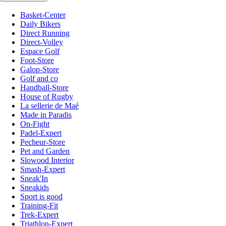
Basket-Center
Daily Bikers
Direct Running
Direct-Volley
Espace Golf
Foot-Store
Galop-Store
Golf and co
Handball-Store
House of Rugby
La sellerie de Maé
Made in Paradis
On-Fight
Padel-Expert
Pecheur-Store
Pet and Garden
Slowood Interior
Smash-Expert
Sneak'In
Sneakids
Sport is good
Training-Fit
Trek-Expert
Triathlon-Expert