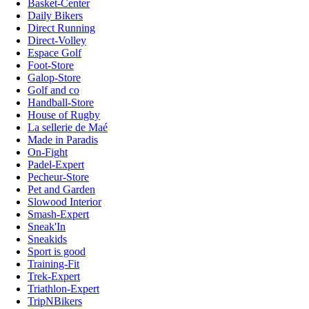
Basket-Center
Daily Bikers
Direct Running
Direct-Volley
Espace Golf
Foot-Store
Galop-Store
Golf and co
Handball-Store
House of Rugby
La sellerie de Maé
Made in Paradis
On-Fight
Padel-Expert
Pecheur-Store
Pet and Garden
Slowood Interior
Smash-Expert
Sneak'In
Sneakids
Sport is good
Training-Fit
Trek-Expert
Triathlon-Expert
TripNBikers