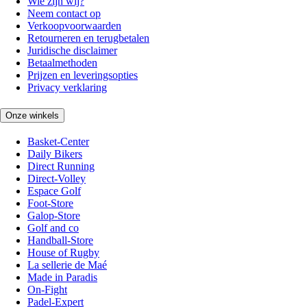
Wie zijn wij?
Neem contact op
Verkoopvoorwaarden
Retourneren en terugbetalen
Juridische disclaimer
Betaalmethoden
Prijzen en leveringsopties
Privacy verklaring
Onze winkels
Basket-Center
Daily Bikers
Direct Running
Direct-Volley
Espace Golf
Foot-Store
Galop-Store
Golf and co
Handball-Store
House of Rugby
La sellerie de Maé
Made in Paradis
On-Fight
Padel-Expert