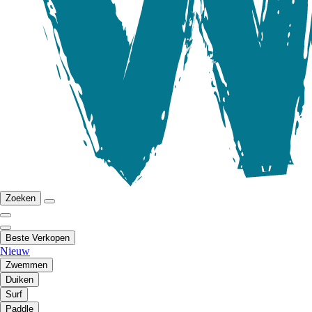
Zoeken
Beste Verkopen
Nieuw
Zwemmen
Duiken
Surf
Paddle