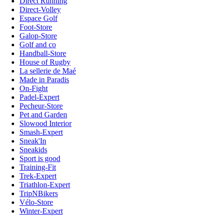
Direct Running
Direct-Volley
Espace Golf
Foot-Store
Galop-Store
Golf and co
Handball-Store
House of Rugby
La sellerie de Maé
Made in Paradis
On-Fight
Padel-Expert
Pecheur-Store
Pet and Garden
Slowood Interior
Smash-Expert
Sneak'In
Sneakids
Sport is good
Training-Fit
Trek-Expert
Triathlon-Expert
TripNBikers
Vélo-Store
Winter-Expert