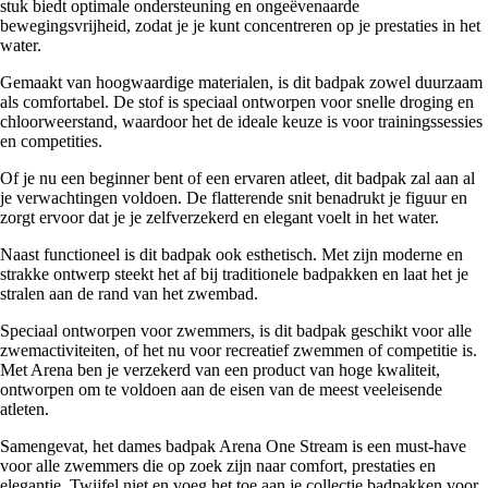
stuk biedt optimale ondersteuning en ongeëvenaarde
bewegingsvrijheid, zodat je je kunt concentreren op je prestaties in het
water.
Gemaakt van hoogwaardige materialen, is dit badpak zowel duurzaam
als comfortabel. De stof is speciaal ontworpen voor snelle droging en
chloorweerstand, waardoor het de ideale keuze is voor trainingssessies
en competities.
Of je nu een beginner bent of een ervaren atleet, dit badpak zal aan al
je verwachtingen voldoen. De flatterende snit benadrukt je figuur en
zorgt ervoor dat je je zelfverzekerd en elegant voelt in het water.
Naast functioneel is dit badpak ook esthetisch. Met zijn moderne en
strakke ontwerp steekt het af bij traditionele badpakken en laat het je
stralen aan de rand van het zwembad.
Speciaal ontworpen voor zwemmers, is dit badpak geschikt voor alle
zwemactiviteiten, of het nu voor recreatief zwemmen of competitie is.
Met Arena ben je verzekerd van een product van hoge kwaliteit,
ontworpen om te voldoen aan de eisen van de meest veeleisende
atleten.
Samengevat, het dames badpak Arena One Stream is een must-have
voor alle zwemmers die op zoek zijn naar comfort, prestaties en
elegantie. Twijfel niet en voeg het toe aan je collectie badpakken voor