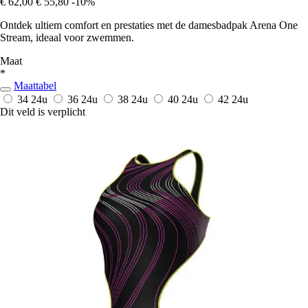
€ 62,00
€ 55,80
-10%
Ontdek ultiem comfort en prestaties met de damesbadpak Arena One
Stream, ideaal voor zwemmen.
Maat
*
Maattabel
34
24u
36
24u
38
24u
40
24u
42
24u
Dit veld is verplicht