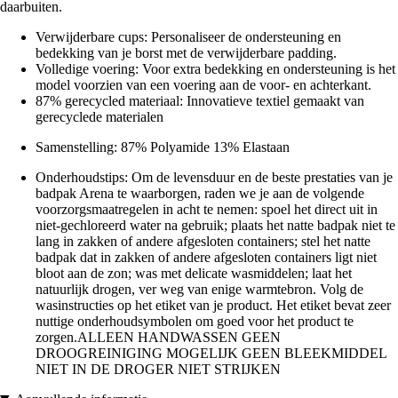
daarbuiten.
Verwijderbare cups: Personaliseer de ondersteuning en
bedekking van je borst met de verwijderbare padding.
Volledige voering: Voor extra bedekking en ondersteuning is het
model voorzien van een voering aan de voor- en achterkant.
87% gerecycled materiaal: Innovatieve textiel gemaakt van
gerecyclede materialen
Samenstelling: 87% Polyamide 13% Elastaan
Onderhoudstips: Om de levensduur en de beste prestaties van je
badpak Arena te waarborgen, raden we je aan de volgende
voorzorgsmaatregelen in acht te nemen: spoel het direct uit in
niet-gechloreerd water na gebruik; plaats het natte badpak niet te
lang in zakken of andere afgesloten containers; stel het natte
badpak dat in zakken of andere afgesloten containers ligt niet
bloot aan de zon; was met delicate wasmiddelen; laat het
natuurlijk drogen, ver weg van enige warmtebron. Volg de
wasinstructies op het etiket van je product. Het etiket bevat zeer
nuttige onderhoudsymbolen om goed voor het product te
zorgen.ALLEEN HANDWASSEN GEEN
DROOGREINIGING MOGELIJK GEEN BLEEKMIDDEL
NIET IN DE DROGER NIET STRIJKEN