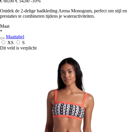
€ 60,00
€ 54,00
-10%
Ontdek de 2-delige badkleding Arena Monogram, perfect om stijl en
prestaties te combineren tijdens je wateractiviteiten.
Maat
*
Maattabel
XS
S
Dit veld is verplicht