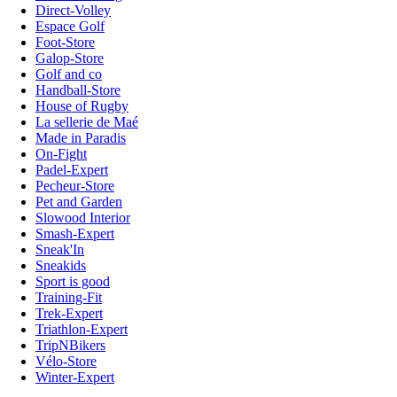
Direct-Volley
Espace Golf
Foot-Store
Galop-Store
Golf and co
Handball-Store
House of Rugby
La sellerie de Maé
Made in Paradis
On-Fight
Padel-Expert
Pecheur-Store
Pet and Garden
Slowood Interior
Smash-Expert
Sneak'In
Sneakids
Sport is good
Training-Fit
Trek-Expert
Triathlon-Expert
TripNBikers
Vélo-Store
Winter-Expert