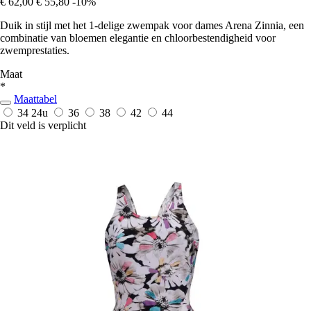
€ 62,00
€ 55,80
-10%
Duik in stijl met het 1-delige zwempak voor dames Arena Zinnia, een
combinatie van bloemen elegantie en chloorbestendigheid voor
zwemprestaties.
Maat
*
Maattabel
34
24u
36
38
42
44
Dit veld is verplicht