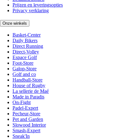
Prijzen en leveringsopties
Privacy verklaring
Onze winkels
Basket-Center
Daily Bikers
Direct Running
Direct-Volley
Espace Golf
Foot-Store
Galop-Store
Golf and co
Handball-Store
House of Rugby
La sellerie de Maé
Made in Paradis
On-Fight
Padel-Expert
Pecheur-Store
Pet and Garden
Slowood Interior
Smash-Expert
Sneak'In