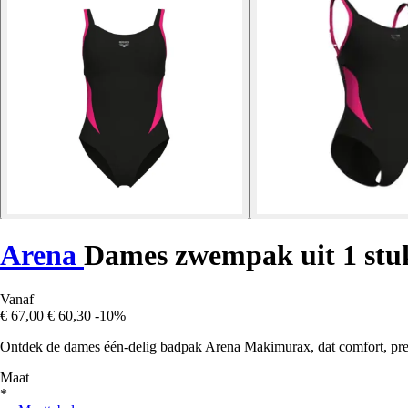
Arena
Dames zwempak uit 1 st
Vanaf
€ 67,00
€ 60,30
-10%
Ontdek de dames één-delig badpak Arena Makimurax, dat comfort, prest
Maat
*