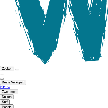
Zoeken
Beste Verkopen
Nieuw
Zwemmen
Duiken
Surf
Paddle