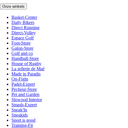
Onze winkels
Basket-Center
Daily Bikers
Direct Running
Direct-Volley
Espace Golf
Foot-Store
Galop-Store
Golf and co
Handball-Store
House of Rugby
La sellerie de Maé
Made in Paradis
On-Fight
Padel-Expert
Pecheur-Store
Pet and Garden
Slowood Interior
Smash-Expert
Sneak'In
Sneakids
Sport is good
Training-Fit