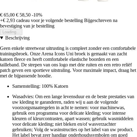
€ 65,00
€ 58,50
-10%
+€ 2,93
cadeau voor je volgende bestelling
Bijgeschreven na
bevestiging van je bestelling
Loading...
Beschrijving
Geen enkele streetwear uitrusting is compleet zonder een comfortabele
trainingsbroek. Onze Arena Icons Uni broek is gemaakt van zacht
katoen fleece en heeft comfortabele elastische boorden en een
tailleband. De strepen van ons logo met drie ruiten en een retro reliëf
patch geven een sportieve uitstraling. Voor maximale impact, draag het
met de bijpassende hoodie.
Samenstelling: 100% Katoen
Wasadvies: Om een lange levensduur en de beste prestaties van
uw kleding te garanderen, raden wij u aan de volgende
voorzorgsmaatregelen in acht te nemen: voor machinewas,
gebruik een programma voor delicate kleding; voor intense
kleuren of kleurcontrasten, apart wassen; gebruik wasmiddelen
voor delicate kleding; niet bleken en/of wasverzachter
gebruiken; Volg de wasinstructies op het label van uw product.
Het label bevat zeer handige onderhoudssymbolen om goed