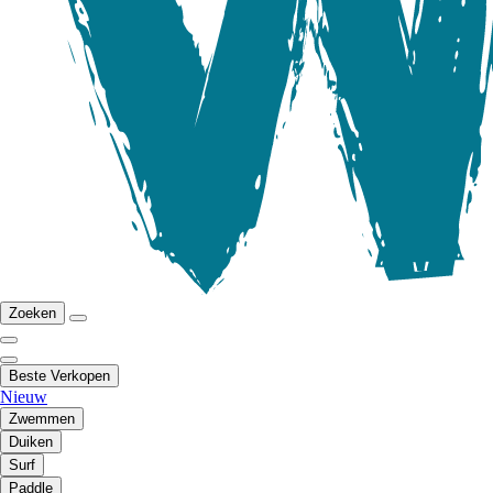
Zoeken
Beste Verkopen
Nieuw
Zwemmen
Duiken
Surf
Paddle