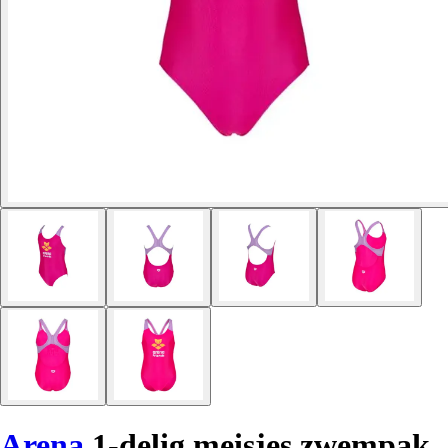
Arena
1-delig meisjes zwempak