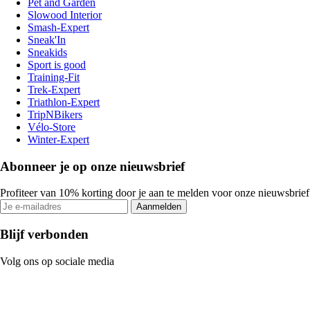
Pet and Garden
Slowood Interior
Smash-Expert
Sneak'In
Sneakids
Sport is good
Training-Fit
Trek-Expert
Triathlon-Expert
TripNBikers
Vélo-Store
Winter-Expert
Abonneer je op onze nieuwsbrief
Profiteer van 10% korting door je aan te melden voor onze nieuwsbrief
Aanmelden
Blijf verbonden
Volg ons op sociale media