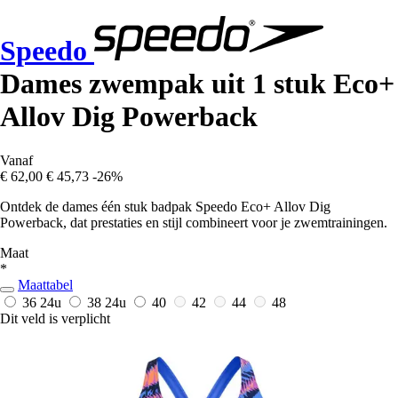
Speedo
Dames zwempak uit 1 stuk Eco+
Allov Dig Powerback
Vanaf
€ 62,00
€ 45,73
-26%
Ontdek de dames één stuk badpak Speedo Eco+ Allov Dig
Powerback, dat prestaties en stijl combineert voor je zwemtrainingen.
Maat
*
Maattabel
36
24u
38
24u
40
42
44
48
Dit veld is verplicht