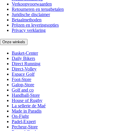
Verkoopvoorwaarden
Retourneren en terugbetalen
Juridische disclaimer
Betaalmethoden
Prijzen en leveringsopties
Privacy verklaring
Onze winkels
Basket-Center
Daily Bikers
Direct Running
Direct-Volley
Espace Golf
Foot-Store
Galop-Store
Golf and co
Handball-Store
House of Rugby
La sellerie de Maé
Made in Paradis
On-Fight
Padel-Expert
Pecheur-Store