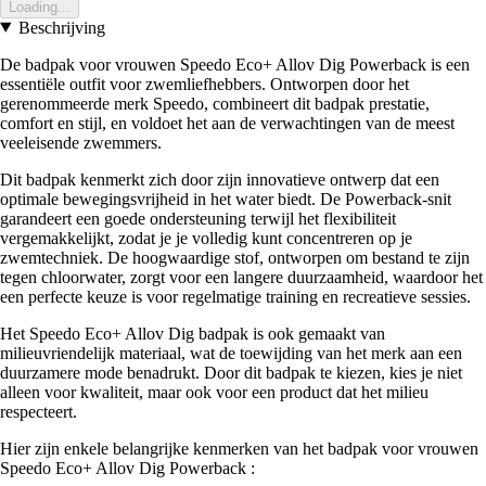
Loading...
Beschrijving
De badpak voor vrouwen Speedo Eco+ Allov Dig Powerback is een
essentiële outfit voor zwemliefhebbers. Ontworpen door het
gerenommeerde merk Speedo, combineert dit badpak prestatie,
comfort en stijl, en voldoet het aan de verwachtingen van de meest
veeleisende zwemmers.
Dit badpak kenmerkt zich door zijn innovatieve ontwerp dat een
optimale bewegingsvrijheid in het water biedt. De Powerback-snit
garandeert een goede ondersteuning terwijl het flexibiliteit
vergemakkelijkt, zodat je je volledig kunt concentreren op je
zwemtechniek. De hoogwaardige stof, ontworpen om bestand te zijn
tegen chloorwater, zorgt voor een langere duurzaamheid, waardoor het
een perfecte keuze is voor regelmatige training en recreatieve sessies.
Het Speedo Eco+ Allov Dig badpak is ook gemaakt van
milieuvriendelijk materiaal, wat de toewijding van het merk aan een
duurzamere mode benadrukt. Door dit badpak te kiezen, kies je niet
alleen voor kwaliteit, maar ook voor een product dat het milieu
respecteert.
Hier zijn enkele belangrijke kenmerken van het badpak voor vrouwen
Speedo Eco+ Allov Dig Powerback :