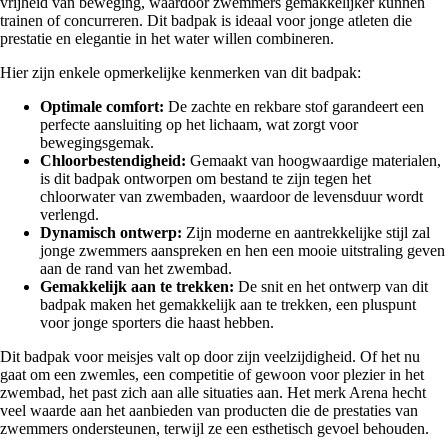
vrijheid van beweging, waardoor zwemmers gemakkelijker kunnen
trainen of concurreren. Dit badpak is ideaal voor jonge atleten die
prestatie en elegantie in het water willen combineren.
Hier zijn enkele opmerkelijke kenmerken van dit badpak:
Optimale comfort:
De zachte en rekbare stof garandeert een
perfecte aansluiting op het lichaam, wat zorgt voor
bewegingsgemak.
Chloorbestendigheid:
Gemaakt van hoogwaardige materialen,
is dit badpak ontworpen om bestand te zijn tegen het
chloorwater van zwembaden, waardoor de levensduur wordt
verlengd.
Dynamisch ontwerp:
Zijn moderne en aantrekkelijke stijl zal
jonge zwemmers aanspreken en hen een mooie uitstraling geven
aan de rand van het zwembad.
Gemakkelijk aan te trekken:
De snit en het ontwerp van dit
badpak maken het gemakkelijk aan te trekken, een pluspunt
voor jonge sporters die haast hebben.
Dit badpak voor meisjes valt op door zijn veelzijdigheid. Of het nu
gaat om een zwemles, een competitie of gewoon voor plezier in het
zwembad, het past zich aan alle situaties aan. Het merk Arena hecht
veel waarde aan het aanbieden van producten die de prestaties van
zwemmers ondersteunen, terwijl ze een esthetisch gevoel behouden.