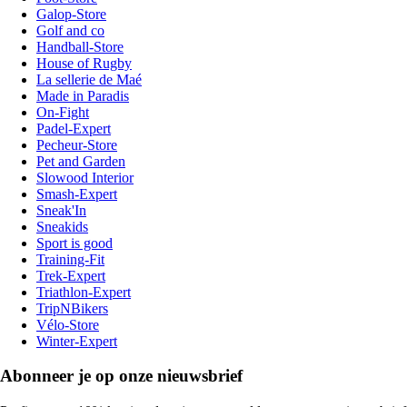
Galop-Store
Golf and co
Handball-Store
House of Rugby
La sellerie de Maé
Made in Paradis
On-Fight
Padel-Expert
Pecheur-Store
Pet and Garden
Slowood Interior
Smash-Expert
Sneak'In
Sneakids
Sport is good
Training-Fit
Trek-Expert
Triathlon-Expert
TripNBikers
Vélo-Store
Winter-Expert
Abonneer je op onze nieuwsbrief