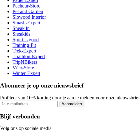
Padel-Expert
Pecheur-Store
Pet and Garden
Slowood Interior
Smash-Expert
Sneak'In
Sneakids
Sport is good
Training-Fit
Trek-Expert
Triathlon-Expert
TripNBikers
Vélo-Store
Winter-Expert
Abonneer je op onze nieuwsbrief
Profiteer van 10% korting door je aan te melden voor onze nieuwsbrief
Aanmelden
Blijf verbonden
Volg ons op sociale media