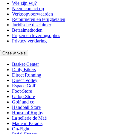
Wie zijn wij?
Neem contact op
Verkoopvoorwaarden
Retourneren en terugbetalen
Juridische disclaimer
Betaalmethoden
Prijzen en leveringsopties
Privacy verklaring
Onze winkels
Basket-Center
Daily Bikers
Direct Running
Direct-Volley
Espace Golf
Foot-Store
Galop-Store
Golf and co
Handball-Store
House of Rugby
La sellerie de Maé
Made in Paradis
On-Fight