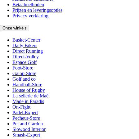
Betaalmethoden
Prijzen en leveringsopties
Privacy verklaring
Onze winkels
Basket-Center
Daily Bikers
Direct Running
Direct-Volley
Espace Golf
Foot-Store
Galop-Store
Golf and co
Handball-Store
House of Rugby
La sellerie de Maé
Made in Paradis
On-Fight
Padel-Expert
Pecheur-Store
Pet and Garden
Slowood Interior
Smash-Expert