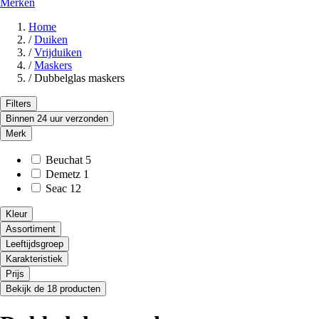
Merken
Home
/
Duiken
/
Vrijduiken
/
Maskers
/
Dubbelglas maskers
Filters
Binnen 24 uur verzonden
Merk
Beuchat
5
Demetz
1
Seac
12
Kleur
Assortiment
Leeftijdsgroep
Karakteristiek
Prijs
Bekijk de 18 producten