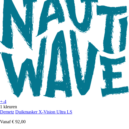
+-4
1 kleuren
Demetz
Duikmasker X-Vision Ultra LS
Vanaf
€ 92,00