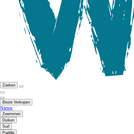
Zoeken
Beste Verkopen
Nieuw
Zwemmen
Duiken
Surf
Paddle