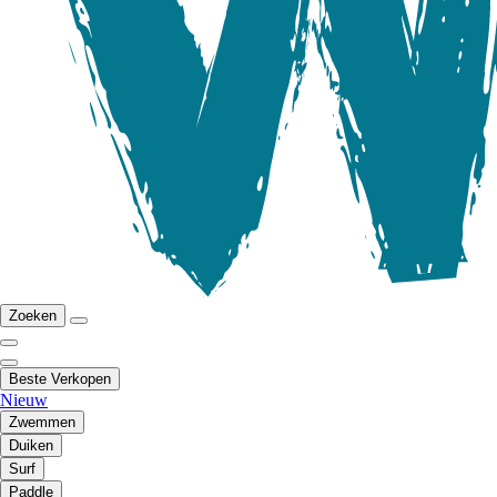
Zoeken
Beste Verkopen
Nieuw
Zwemmen
Duiken
Surf
Paddle